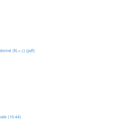
onné (N,+,≤) (pdf)
ale (10:44)