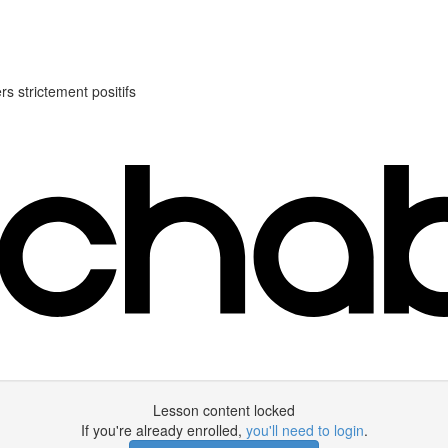
s strictement positifs
Lesson content locked
If you're already enrolled,
you'll need to login
.